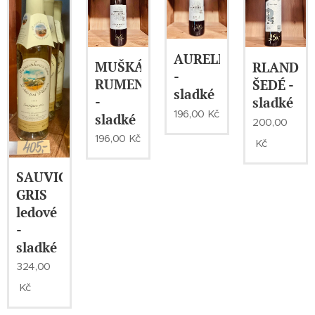
AURELIUS
MUŠKÁT
RLANDSK
-
RUMENI
ŠEDÉ -
sladké
-
sladké
196,00
Kč
sladké
200,00
196,00
Kč
Kč
SAUVIGNON
GRIS
ledové
-
sladké
324,00
Kč