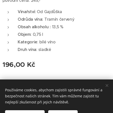
původní cena: 245,-
Vinařství:
Od Gajdůška
Odrůda vína
: Tramín červený
Obsah alkoholu :
13,5 %
Objem
: 0,75 l
Kategorie
: bílé víno
Druh vína
: sladké
196,00
Kč
© 2026 Roudnická vinotéka. Všechna práva vyhrazena.
Používáme cookies, abychom zajistili správné fungování a
Cookies
bezpečnost našich stránek. Tím vám můžeme zajistit tu
nejlepší zkušenost při jejich návštěvě.