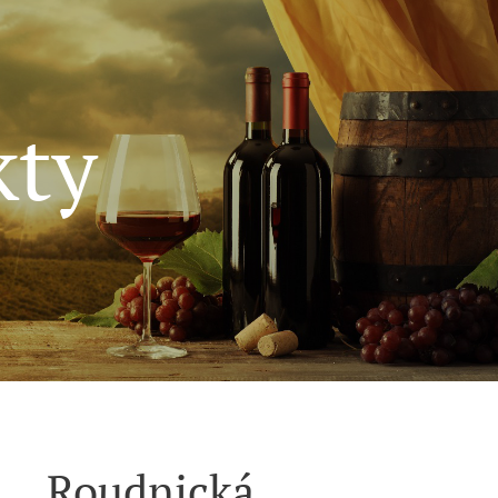
kty
Roudnická