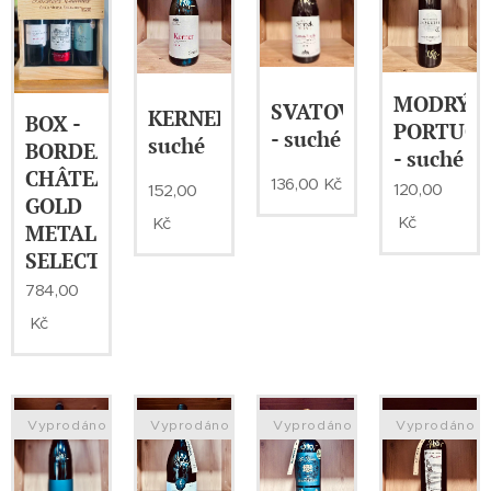
MODRÝ
SVATOVAVŘINECKÉ
KERNER-
BOX -
PORTUG
- suché
suché
BORDEAUX
- suché
CHÂTEAUX,
136,00
Kč
120,00
152,00
GOLD
Kč
Kč
METAL
SELECTION
784,00
Kč
Vyprodáno
Vyprodáno
Vyprodáno
Vyprodáno