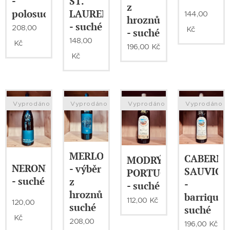
-
ST.
z
polosuché
LAURENT
144,00
hroznů
- suché
208,00
Kč
- suché
148,00
Kč
196,00
Kč
Kč
Vyprodáno
Vyprodáno
Vyprodáno
Vyprodáno
MERLOT
CABERNE
MODRÝ
NERONET
- výběr
SAUVIG
PORTUGAL
- suché
z
-
- suché
hroznů
barrique
112,00
Kč
120,00
suché
suché
Kč
208,00
196,00
Kč