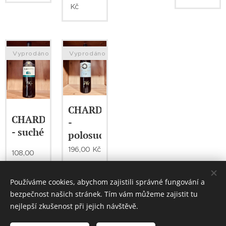
Kč
Vyprodáno
Vyprodáno
CHARDONNAY
CHARDONNAY
-
- suché
polosuché
196,00
Kč
108,00
Kč
Používáme cookies, abychom zajistili správné fungování a
bezpečnost našich stránek. Tím vám můžeme zajistit tu
nejlepší zkušenost při jejich návštěvě.
© 2026 Roudnická vinotéka. Všechna práva vyhrazena.