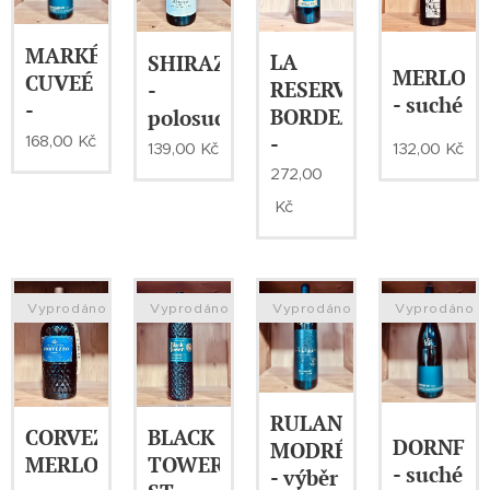
MARKÉTA
LA
SHIRAZ
MERLOT
CUVEÉ
RESERVE
-
- suché
-
BORDEAUX
polosuché
-
168,00
Kč
132,00
Kč
139,00
Kč
272,00
Kč
Vyprodáno
Vyprodáno
Vyprodáno
Vyprodáno
RULANDSKÉ
CORVEZZO
BLACK
DORNFEL
MODRÉ
MERLOT
TOWER
- suché
- výběr