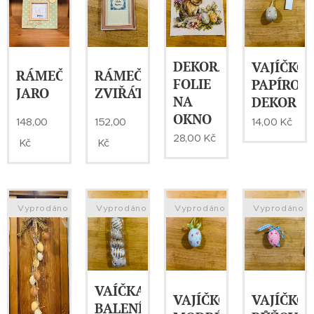
DEKORATIVNÍ
VAJÍČKO-
RÁMEČEK-
RÁMEČEK-
FOLIE
PAPÍROV
JARO
ZVIŘÁTKA
NA
DEKOR
OKNO
148,00
152,00
14,00
Kč
28,00
Kč
Kč
Kč
Vyprodáno
Vyprodáno
Vyprodáno
Vyprodáno
VAÍČKA
VAJÍČKO-
VAJÍČKO-
BALENÍ-