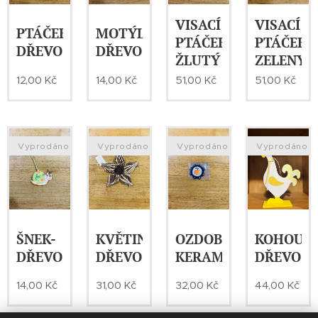
VISACÍ
VISACÍ
PTÁČEK-
MOTÝL-
PTÁČEK-
PTÁČEK-
DŘEVO
DŘEVO
ŽLUTÝ
ZELENÝ
12,00
Kč
14,00
Kč
51,00
Kč
51,00
Kč
Vyprodáno
Vyprodáno
Vyprodáno
Vyprodáno
ŠNEK-
KVĚTINA-
OZDOBA-
KOHOU-
DŘEVO
DŘEVO
KERAMIKA
DŘEVO
14,00
Kč
31,00
Kč
32,00
Kč
44,00
Kč