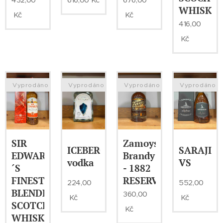
WHISKY
Kč
Kč
416,00
Kč
Vyprodáno
Vyprodáno
Vyprodáno
Vyprodáno
SIR
Zamoyski
ICEBERG-
SARAJISH
EDWARD
Brandy
vodka
VS
´S
- 1882
FINEST
RESERVE
224,00
552,00
BLENDED
360,00
Kč
Kč
SCOTCH
Kč
WHISKY