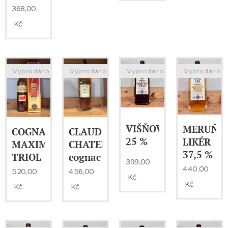
368,00
Kč
Vyprodáno
Vyprodáno
Vyprodáno
Vyprodáno
VIŠŇOVKA
MERUŇK
COGNAC
CLAUDE
25 %
LIKÉR
MAXIME
CHATELIER
37,5 %
TRIOL
cognac
399,00
440,00
520,00
456,00
Kč
Kč
Kč
Kč