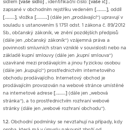
sídlem
[vaše sídlo]
, identifikační číslo:
[vaše ič]
,
zapsané v obchodním rejstříku vedeném
[………]
, oddíl
[………]
, vložka
[……….]
(dále jen „prodávající“) upravují v
souladu s ustanovením § 1751 odst. 1 zákona č. 89/2012
Sb., občanský zákoník, ve znění pozdějších předpisů
(dále jen „občanský zákoník“) vzájemná práva a
povinnosti smluvních stran vzniklé v souvislosti nebo na
základě kupní smlouvy (dále jen „kupní smlouva“)
uzavírané mezi prodávajícím a jinou fyzickou osobou
(dále jen „kupující“) prostřednictvím internetového
obchodu prodávajícího. Internetový obchod je
prodávajícím provozován na webové stránce umístěné
na internetové adrese
[………]
(dále jen „webová
stránka“), a to prostřednictvím rozhraní webové
stránky (dále jen „webové rozhraní obchodu“).
1.2.
Obchodní podmínky se nevztahují na případy, kdy
osoba, která má v úmyslu nakoupit zboží od