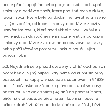
podle přání kupujícího nebo pro jeho osobu, od kupní
smlouvy o dodávce zboží, které podléhá rychlé zkáze,
jakož i zboží, které bylo po dodání nenávratně smíseno
s jiným zbožím, od kupní smlouvy o dodávce zboží v
uzavřeném obalu, které spotřebitel z obalu vyňal a z
hygienických důvodů jej není možné vrátit a od kupní
smlouvy o dodávce zvukové nebo obrazové nahrávky
nebo počítačového programu, pokud porušil jejich
původní obal.
5.2.
Nejedná-li se o případ uvedený v čl. 5.1 obchodních
podmínek či o jiný případ, kdy nelze od kupní smlouvy
odstoupit, má kupující v souladu s ustanovením § 1829
odst. 1 občanského zákoníku právo od kupní smlouvy
odstoupit, a to do čtrnácti (14) dnů od převzetí zboží,
přičemž v případě, že předmětem kupní smlouvy je
několik druhů zboží nebo dodání několika částí, běží