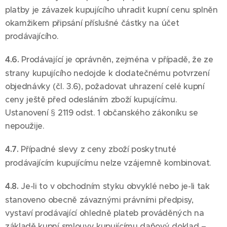
platby je závazek kupujícího uhradit kupní cenu splněn
okamžikem připsání příslušné částky na účet
prodávajícího.
4.6.
Prodávající je oprávněn, zejména v případě, že ze
strany kupujícího nedojde k dodatečnému potvrzení
objednávky (čl. 3.6), požadovat uhrazení celé kupní
ceny ještě před odesláním zboží kupujícímu.
Ustanovení § 2119 odst. 1 občanského zákoníku se
nepoužije.
4.7.
Případné slevy z ceny zboží poskytnuté
prodávajícím kupujícímu nelze vzájemně kombinovat.
4.8.
Je-li to v obchodním styku obvyklé nebo je-li tak
stanoveno obecně závaznými právními předpisy,
vystaví prodávající ohledně plateb prováděných na
základě kupní smlouvy kupujícímu daňový doklad –