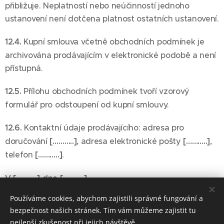
přibližuje. Neplatností nebo neúčinností jednoho
ustanovení není dotčena platnost ostatních ustanovení.
12.4.
Kupní smlouva včetně obchodních podmínek je
archivována prodávajícím v elektronické podobě a není
přístupná.
12.5.
Přílohu obchodních podmínek tvoří vzorový
formulář pro odstoupení od kupní smlouvy.
12.6.
Kontaktní údaje prodávajícího: adresa pro
doručování
[………..]
, adresa elektronické pošty
[………..]
,
telefon
[………..]
.
V
[………..]
dne
[………..]
Používáme cookies, abychom zajistili správné fungování a
bezpečnost našich stránek. Tím vám můžeme zajistit tu
nejlepší zkušenost při jejich návštěvě.