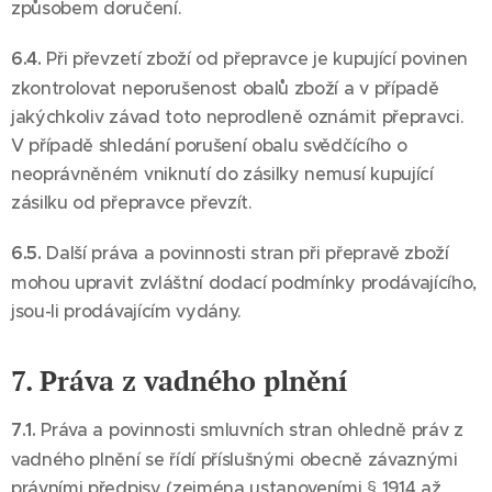
způsobem doručení.
6.4.
Při převzetí zboží od přepravce je kupující povinen
zkontrolovat neporušenost obalů zboží a v případě
jakýchkoliv závad toto neprodleně oznámit přepravci.
V případě shledání porušení obalu svědčícího o
neoprávněném vniknutí do zásilky nemusí kupující
zásilku od přepravce převzít.
6.5.
Další práva a povinnosti stran při přepravě zboží
mohou upravit zvláštní dodací podmínky prodávajícího,
jsou-li prodávajícím vydány.
7. Práva z vadného plnění
7.1.
Práva a povinnosti smluvních stran ohledně práv z
vadného plnění se řídí příslušnými obecně závaznými
právními předpisy (zejména ustanoveními § 1914 až