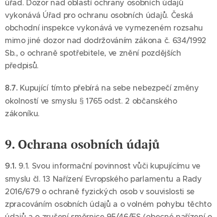
úřad. Dozor nad oblastí ochrany osobních údajů
vykonává Úřad pro ochranu osobních údajů. Česká
obchodní inspekce vykonává ve vymezeném rozsahu
mimo jiné dozor nad dodržováním zákona č. 634/1992
Sb., o ochraně spotřebitele, ve znění pozdějších
předpisů.
8.7.
Kupující tímto přebírá na sebe nebezpečí změny
okolností ve smyslu § 1765 odst. 2 občanského
zákoníku.
9. Ochrana osobních údajů
9.1.
9.1. Svou informační povinnost vůči kupujícímu ve
smyslu čl. 13 Nařízení Evropského parlamentu a Rady
2016/679 o ochraně fyzických osob v souvislosti se
zpracováním osobních údajů a o volném pohybu těchto
údajů a o zrušení směrnice 95/46/ES (obecné nařízení o