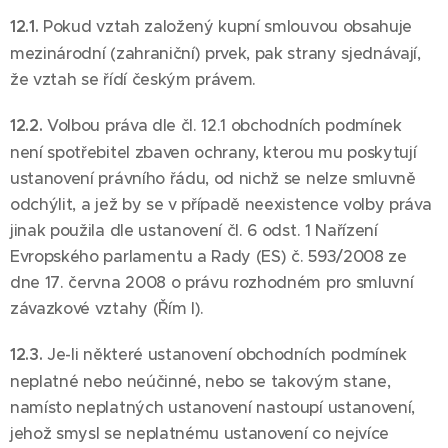
12.1.
Pokud vztah založený kupní smlouvou obsahuje
mezinárodní (zahraniční) prvek, pak strany sjednávají,
že vztah se řídí českým právem.
12.2.
Volbou práva dle čl. 12.1 obchodních podmínek
není spotřebitel zbaven ochrany, kterou mu poskytují
ustanovení právního řádu, od nichž se nelze smluvně
odchýlit, a jež by se v případě neexistence volby práva
jinak použila dle ustanovení čl. 6 odst. 1 Nařízení
Evropského parlamentu a Rady (ES) č. 593/2008 ze
dne 17. června 2008 o právu rozhodném pro smluvní
závazkové vztahy (Řím I).
12.3.
Je-li některé ustanovení obchodních podmínek
neplatné nebo neúčinné, nebo se takovým stane,
namísto neplatných ustanovení nastoupí ustanovení,
jehož smysl se neplatnému ustanovení co nejvíce