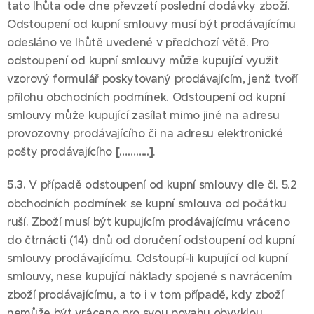
tato lhůta ode dne převzetí poslední dodávky zboží.
Odstoupení od kupní smlouvy musí být prodávajícímu
odesláno ve lhůtě uvedené v předchozí větě. Pro
odstoupení od kupní smlouvy může kupující využit
vzorový formulář poskytovaný prodávajícím, jenž tvoří
přílohu obchodních podmínek. Odstoupení od kupní
smlouvy může kupující zasílat mimo jiné na adresu
provozovny prodávajícího či na adresu elektronické
pošty prodávajícího
[………..]
.
5.3.
V případě odstoupení od kupní smlouvy dle čl. 5.2
obchodních podmínek se kupní smlouva od počátku
ruší. Zboží musí být kupujícím prodávajícímu vráceno
do čtrnácti (14) dnů od doručení odstoupení od kupní
smlouvy prodávajícímu. Odstoupí-li kupující od kupní
smlouvy, nese kupující náklady spojené s navrácením
zboží prodávajícímu, a to i v tom případě, kdy zboží
nemůže být vráceno pro svou povahu obvyklou