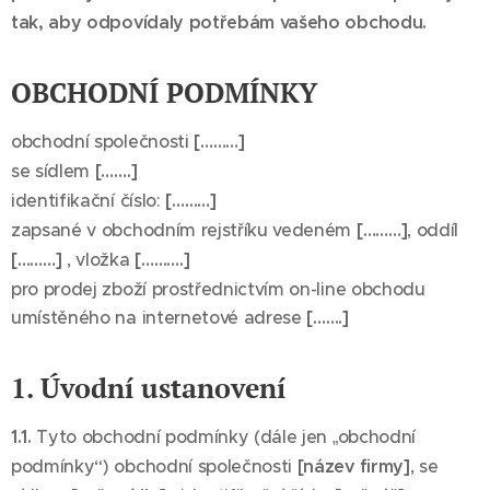
tak, aby odpovídaly potřebám vašeho obchodu.
OBCHODNÍ PODMÍNKY
obchodní společnosti
[………]
se sídlem
[…….]
identifikační číslo:
[………]
zapsané v obchodním rejstříku vedeném
[………]
, oddíl
[………]
, vložka
[……….]
pro prodej zboží prostřednictvím on-line obchodu
umístěného na internetové adrese
[…….]
1. Úvodní ustanovení
1.1.
Tyto obchodní podmínky (dále jen „obchodní
podmínky“) obchodní společnosti
[název firmy]
, se