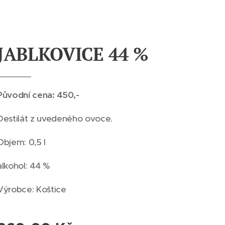
JABLKOVICE 44 %
Původní cena: 450,-
Destilát z uvedeného ovoce.
Objem: 0,5 l
alkohol: 44 %
Výrobce: Koštice