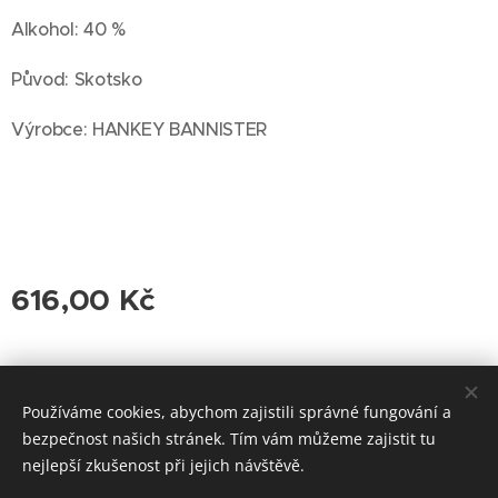
Alkohol: 40 %
Původ: Skotsko
Výrobce: HANKEY BANNISTER
616,00
Kč
© 2026 Roudnická vinotéka. Všechna práva vyhrazena.
Používáme cookies, abychom zajistili správné fungování a
Cookies
bezpečnost našich stránek. Tím vám můžeme zajistit tu
nejlepší zkušenost při jejich návštěvě.