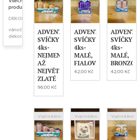
Všechny
produkty
DEKORACE
vánoční
ADVENTNÍ
ADVENTNÍ
ADVENTN
dekorace
SVÍČKY
SVÍČKY
SVÍČKY
4ks-
4ks-
4ks-
NEJMENŠÍ
MALÉ,
MALÉ,
AŽ
FIALOVÉ
BRONZOV
NEJVĚTŠÍ,
42,00
Kč
42,00
Kč
ZLATÉ
96,00
Kč
Vyprodáno
Vyprodáno
Vyprodáno