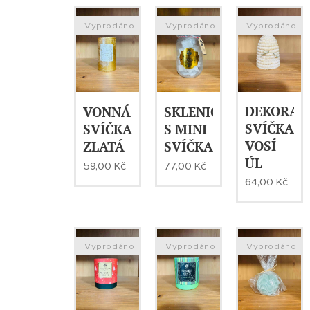
Vyprodáno
Vyprodáno
Vyprodáno
DEKORAT
VONNÁ
SKLENICE
SVÍČKA-
SVÍČKA-
S MINI
VOSÍ
ZLATÁ
SVÍČKAMI
ÚL
59,00
Kč
77,00
Kč
64,00
Kč
Vyprodáno
Vyprodáno
Vyprodáno