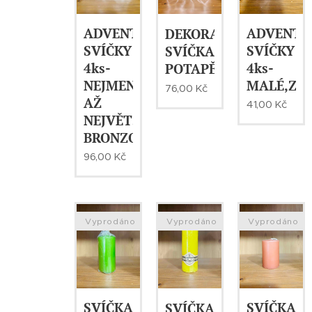
ADVENTNÍ
ADVENTN
DEKORATIVNÍ
SVÍČKY
SVÍČKY
SVÍČKA-
4ks-
4ks-
POTAPĚČ
NEJMENŠÍ
MALÉ,ZL
76,00
Kč
AŽ
41,00
Kč
NEJVĚTŠÍ,
BRONZOVÉ
96,00
Kč
Vyprodáno
Vyprodáno
Vyprodáno
SVÍČKA-
SVÍČKA-
SVÍČKA-