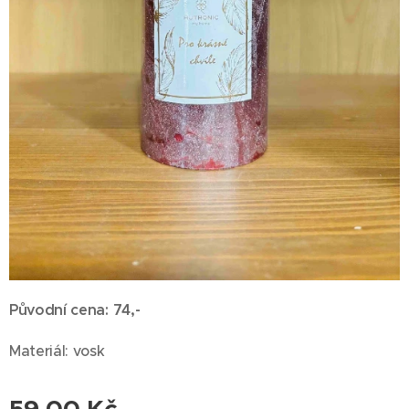
Původní cena:
74,-
Materiál: vosk
59,00
Kč