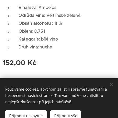
Vinařství:
Ampelos
Odrůda vína
: Veltlínské zelené
Obsah alkoholu :
11 %
Objem
: 0,75 l
Kategorie
: bílé víno
Druh vína
: suché
152,00
Kč
© 2026 Roudnická vinotéka. Všechna práva vyhrazena.
Používáme cookies, abychom zajistili správné fungování a
Cookies
bezpečnost našich stránek. Tím vám můžeme zajistit tu
nejlepší zkušenost při jejich návštěvě.
Vyprodáno
Přijmout nezbytné
Přijmout vše