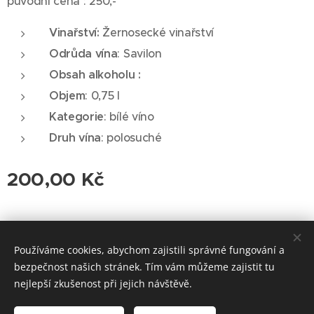
původní cena : 250,-
Vinařství:
Žernosecké vinařství
Odrůda vína
: Savilon
Obsah alkoholu :
Objem
: 0,75 l
Kategorie
: bílé víno
Druh vína
: polosuché
200,00
Kč
© 2026 Roudnická vinotéka. Všechna práva vyhrazena.
Používáme cookies, abychom zajistili správné fungování a
Cookies
bezpečnost našich stránek. Tím vám můžeme zajistit tu
nejlepší zkušenost při jejich návštěvě.