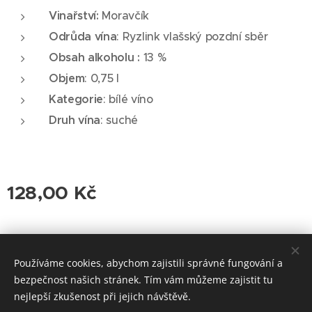
Vinařství:
Moravčík
Odrůda vína
: Ryzlink vlašský pozdní sběr
Obsah alkoholu :
13 %
Objem
: 0,75 l
Kategorie
: bílé víno
Druh vína
: suché
128,00
Kč
© 2026 Roudnická vinotéka. Všechna práva vyhrazena.
Používáme cookies, abychom zajistili správné fungování a
Cookies
bezpečnost našich stránek. Tím vám můžeme zajistit tu
nejlepší zkušenost při jejich návštěvě.