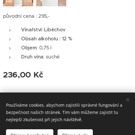
původní cena : 295,-
Vinařství: Liběchov
Obsah alkoholu : 12 %
Objem
: 0,75 l
Druh vína
: suché
236,00
Kč
© 2026 Roudnická vinotéka. Všechna práva vyhrazena.
Používáme cookies, abychom zajistili správné fungování a
Cookies
bezpečnost našich stránek. Tím vám můžeme zajistit tu
nejlepší zkušenost při jejich návštěvě.
Vyprodáno