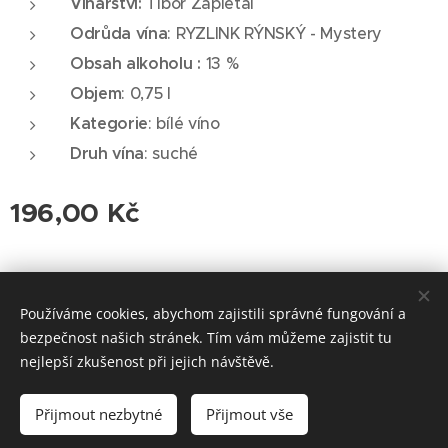
Vinařství:
Tibor Zapletal
Odrůda vína
: RYZLINK RÝNSKÝ - Mystery
Obsah alkoholu :
13 %
Objem
: 0,75 l
Kategorie
: bílé víno
Druh vína
: suché
196,00
Kč
© 2026 Roudnická vinotéka. Všechna práva vyhrazena.
Používáme cookies, abychom zajistili správné fungování a
Cookies
bezpečnost našich stránek. Tím vám můžeme zajistit tu
nejlepší zkušenost při jejich návštěvě.
Vyprodáno
Přijmout nezbytné
Přijmout vše