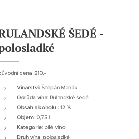
RULANDSKÉ ŠEDÉ -
polosladké
původní cena :210,-
Vinařství:
Štěpán Maňák
Odrůda vína
: Rulandské šedé
Obsah alkoholu :
12 %
Objem
: 0,75 l
Kategorie
: bílé víno
Druh vína
: polosladké