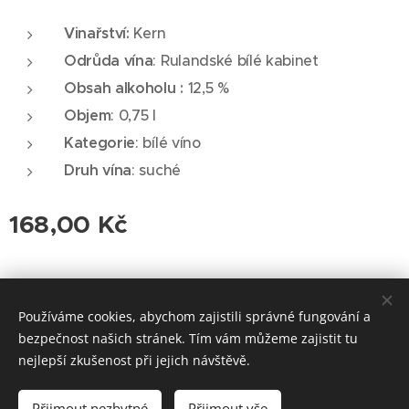
Vinařství:
Kern
Odrůda vína
: Rulandské bílé kabinet
Obsah alkoholu :
12,5 %
Objem
: 0,75 l
Kategorie
: bílé víno
Druh vína
: suché
168,00
Kč
© 2026 Roudnická vinotéka. Všechna práva vyhrazena.
Používáme cookies, abychom zajistili správné fungování a
Cookies
bezpečnost našich stránek. Tím vám můžeme zajistit tu
nejlepší zkušenost při jejich návštěvě.
Vyprodáno
Přijmout nezbytné
Přijmout vše