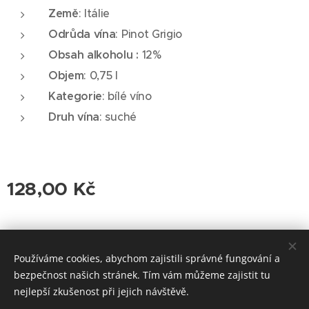
Země
: Itálie
Odrůda vína
: Pinot Grigio
Obsah alkoholu :
12%
Objem
: 0,75 l
Kategorie
: bílé víno
Druh vína
: suché
128,00
Kč
© 2026 Roudnická vinotéka. Všechna práva vyhrazena.
Používáme cookies, abychom zajistili správné fungování a
Cookies
bezpečnost našich stránek. Tím vám můžeme zajistit tu
nejlepší zkušenost při jejich návštěvě.