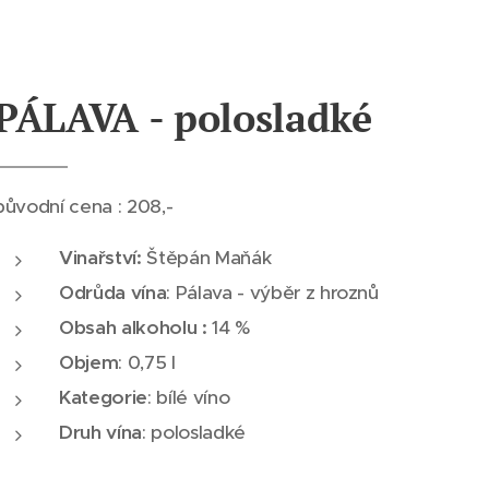
PÁLAVA - polosladké
původní cena : 208,-
Vinařství:
Štěpán Maňák
Odrůda vína
: Pálava - výběr z hroznů
Obsah alkoholu :
14 %
Objem
: 0,75 l
Kategorie
: bílé víno
Druh vína
: polosladké