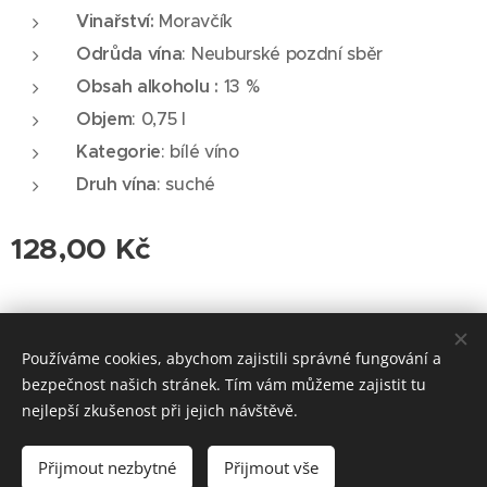
Vinařství:
Moravčík
Odrůda vína
: Neuburské pozdní sběr
Obsah alkoholu :
13 %
Objem
: 0,75 l
Kategorie
: bílé víno
Druh vína
: suché
128,00
Kč
© 2026 Roudnická vinotéka. Všechna práva vyhrazena.
Používáme cookies, abychom zajistili správné fungování a
Cookies
bezpečnost našich stránek. Tím vám můžeme zajistit tu
nejlepší zkušenost při jejich návštěvě.
Vyprodáno
Přijmout nezbytné
Přijmout vše