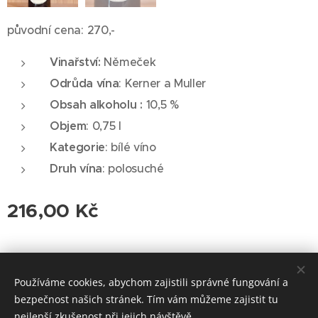
původní cena: 270,-
Vinařství:
Němeček
Odrůda vína
: Kerner a Muller
Obsah alkoholu :
10,5 %
Objem
: 0,75 l
Kategorie
: bílé víno
Druh vína
: polosuché
216,00
Kč
© 2026 Roudnická vinotéka. Všechna práva vyhrazena.
Používáme cookies, abychom zajistili správné fungování a
Cookies
bezpečnost našich stránek. Tím vám můžeme zajistit tu
nejlepší zkušenost při jejich návštěvě.