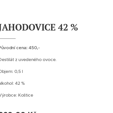
JAHODOVICE 42 %
Původní cena: 450,-
Destilát z uvedeného ovoce.
Objem: 0,5 l
alkohol: 42 %
Výrobce: Koštice