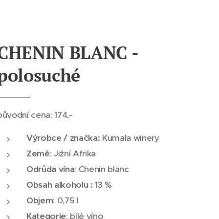
CHENIN BLANC -
polosuché
původní cena: 174,-
Výrobce / značka:
Kumala winery
Země
: Jižní Afrika
Odrůda vína
: Chenin blanc
Obsah alkoholu :
13 %
Objem
: 0,75 l
Kategorie
: bílé víno