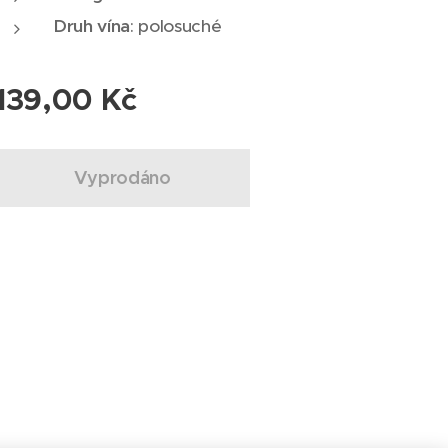
Druh vína
: polosuché
139,00
Kč
Vyprodáno