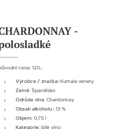
CHARDONNAY -
polosladké
původní cena: 120,-
Výrobce / značka:
Kumala winery
Země
: Španělsko
Odrůda vína
: Chardonnay
Obsah alkoholu :
13 %
Objem
: 0,75 l
Kategorie
: bílé víno