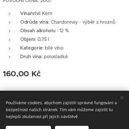
PŮVODNÍ CENA: 200,-
Vinařství:
Kern
Odrůda vína
: Chardonnay - výběr z hroznů
Obsah alkoholu :
12 %
Objem
: 0,75 l
Kategorie
: bílé víno
Druh vína
: polosladké
160,00
Kč
© 2026 Roudnická vinotéka. Všechna práva vyhrazena.
Používáme cookies, abychom zajistili správné fungování a
Cookies
bezpečnost našich stránek. Tím vám můžeme zajistit tu
nejlepší zkušenost při jejich návštěvě.