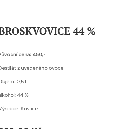
BROSKVOVICE 44 %
Původní cena: 450,-
Destilát z uvedeného ovoce.
Objem: 0,5 l
alkohol: 44 %
Výrobce: Koštice